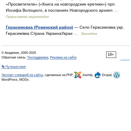
«Просветителе» («Книга на новгородские еретики») прп.
Иосифа Волоцкого, в посланиях Новгородского архиеп …
Православная энциклопедия
Герасимовка (Роменский район)
— Село Герасимовка укр.
Герасимівка Страна УкраинаУкраи …
Википедия
© Академик, 2000-2026
18+
Обратная связь:
Техподдержка
,
Реклама на сайте
👣 Путешествия
Экспорт словарей на сайты
, сделанные на PHP,
Joomla,
Drupal,
WordPress, MODx.