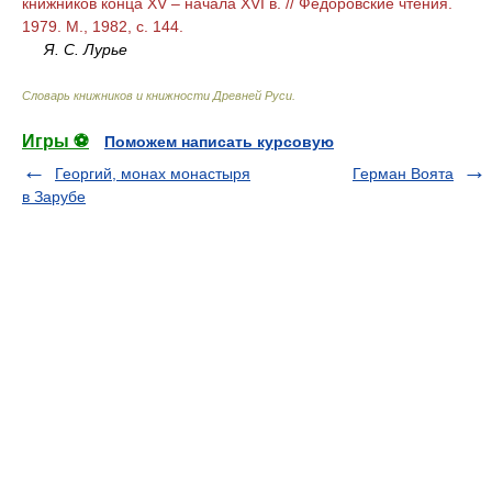
книжников конца XV – начала XVI в. // Федоровские чтения.
1979. М., 1982, с. 144.
Я. С. Лурье
Словарь книжников и книжности Древней Руси
.
Игры ⚽
Поможем написать курсовую
Георгий, монах монастыря
Герман Воята
в Зарубе