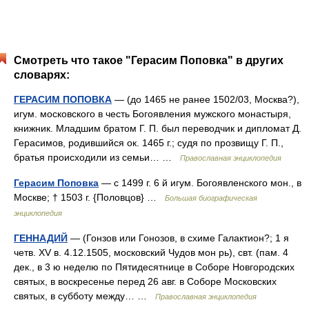
Смотреть что такое "Герасим Поповка" в других
словарях:
ГЕРАСИМ ПОПОВКА
— (до 1465 не ранее 1502/03, Москва?),
игум. московского в честь Богоявления мужского монастыря,
книжник. Младшим братом Г. П. был переводчик и дипломат Д.
Герасимов, родившийся ок. 1465 г.; судя по прозвищу Г. П.,
братья происходили из семьи… …
Православная энциклопедия
Герасим Поповка
— с 1499 г. 6 й игум. Богоявленского мон., в
Москве; † 1503 г. {Половцов} …
Большая биографическая
энциклопедия
ГЕННАДИЙ
— (Гонзов или Гонозов, в схиме Галактион?; 1 я
четв. XV в. 4.12.1505, московский Чудов мон рь), свт. (пам. 4
дек., в 3 ю неделю по Пятидесятнице в Соборе Новгородских
святых, в воскресенье перед 26 авг. в Соборе Московских
святых, в субботу между… …
Православная энциклопедия