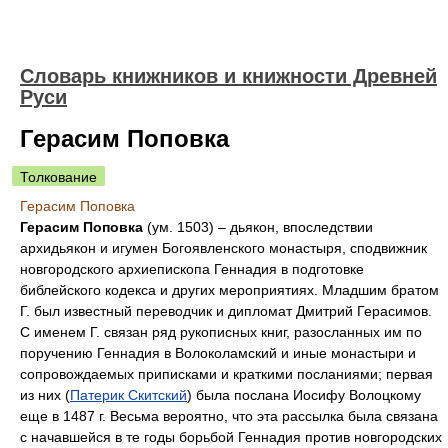
Словарь книжников и книжности Древней
Руси
Герасим Поповка
Толкование
Герасим Поповка
Герасим Поповка
(ум. 1503) – дьякон, впоследствии
архидьякон и игумен Богоявленского монастыря, сподвижник
новгородского архиепископа Геннадия в подготовке
библейского кодекса и других мероприятиях. Младшим братом
Г. был известный переводчик и дипломат Дмитрий Герасимов.
С именем Г. связан ряд рукописных книг, разосланных им по
поручению Геннадия в Волоколамский и иные монастыри и
сопровождаемых приписками и краткими посланиями; первая
из них (
Патерик Скитский
) была послана Иосифу Волоцкому
еще в 1487 г. Весьма вероятно, что эта рассылка была связана
с начавшейся в те годы борьбой Геннадия против новгородских