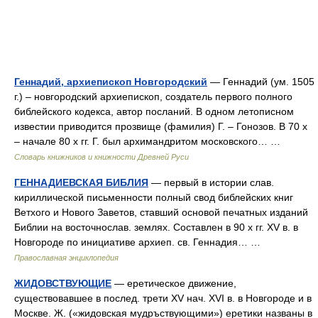
Геннадий, архиепископ Новгородский
— Геннадий (ум. 1505
г.) – новгородский архиепископ, создатель первого полного
библейского кодекса, автор посланий. В одном летописном
известии приводится прозвище (фамилия) Г. – Гонозов. В 70 х
– начале 80 х гг. Г. был архимандритом московского… …
Словарь книжников и книжности Древней Руси
ГЕННАДИЕВСКАЯ БИБЛИЯ
— первый в истории слав.
кириллической письменности полный свод библейских книг
Ветхого и Нового Заветов, ставший основой печатных изданий
Библии на восточнослав. землях. Составлен в 90 х гг. XV в. в
Новгороде по инициативе архиеп. св. Геннадия… …
Православная энциклопедия
ЖИДОВСТВУЮЩИЕ
— еретическое движение,
существовавшее в послед. трети XV нач. XVI в. в Новгороде и в
Москве. Ж. («жидовская мудръствующими») еретики названы в