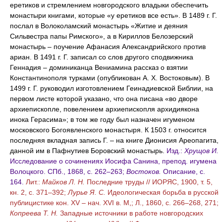
еретиков и стремлением новгородского владыки обеспечить
монастыри книгами, которые «у еретиков все есть». В 1489 г. Г.
послал в Волоколамский монастырь «Житие и деяния
Сильвестра папы Римского», а в Кириллов Белозерский
монастырь – поучение Афанасия Александрийского против
ариан. В 1491 г. Г. записал со слов другого сподвижника
Геннадия – доминиканца Вениамина рассказ о взятии
Константинополя турками (опубликован А. X. Востоковым). В
1499 г. Г. руководил изготовлением Геинадиевской Библии, на
первом листе которой указано, что она писана «во дворе
архиепископле, повелением архиепископля архидиякона
инока Герасима»; в том же году был назначен игуменом
московского Богоявленского монастыря. К 1503 г. относится
последняя вкладная запись Г. – на книге Дионисия Ареопагита,
данной им в Пафнутиев Боровский монастырь.
Изд.:
Хрущов И.
Исследование о сочинениях Иосифа Санина, препод. игумена
Волоцкого. СПб., 1868, с. 262–263;
Востоков.
Описание, с.
164.
Лит.:
Майков Л. Н.
Последние труды // ИОРЯС, 1900, т. 5,
кн. 2, с. 371–392;
Лурье Я. С.
Идеологическая борьба в русской
публицистике кон. XV – нач. XVI в. М,; Л., 1860, с. 266–268, 271;
Копреева Т. Н.
Западные источники в работе новгородских